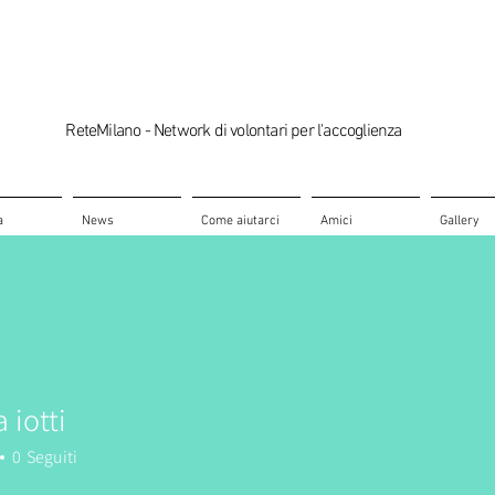
ReteMilano - Network di volontari per l'accoglienza
a
News
Come aiutarci
Amici
Gallery
 iotti
0
Seguiti