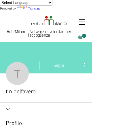
Powered by
Translate
ReteMilano - Network di volontari per
l'accoglienza
Altre azioni
Segui
tin.delfavero
tin.delfavero
Profilo