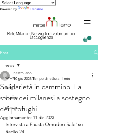
Powered by
Translate
ReteMilano - Network di volontari per
l'accoglienza
Post
news
nestmilano
news
10 giu 2023
Tempo di lettura: 1 min
Solidarietà in cammino. La
blog
storia dei milanesi a sostegno
dicono
dei profughi
attivita
Aggiornamento:
11 dic 2023
Intervista a Fausta Omodeo Sale' su 
Radio 24 