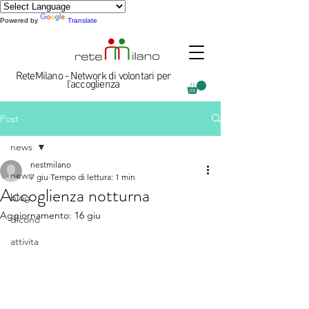
Powered by
Translate
ReteMilano - Network di volontari per
l'accoglienza
Post
news
nestmilano
news
7 giu
Tempo di lettura: 1 min
Accoglienza notturna
blog
Aggiornamento:
16 giu
dicono
attivita