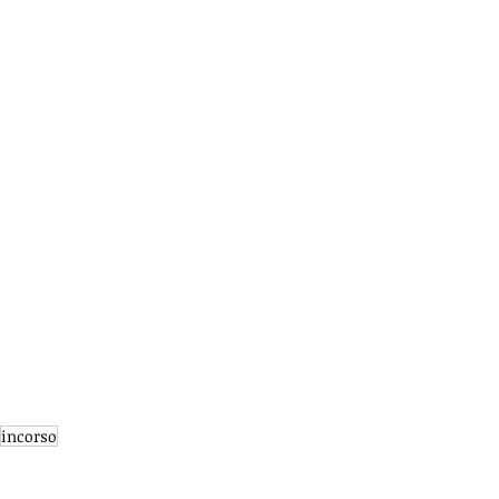
incorso
attivita
blog