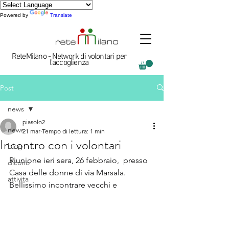
Powered by
Translate
ReteMilano - Network di volontari per
l'accoglienza
Post
news
piasolo2
news
21 mar
Tempo di lettura: 1 min
Incontro con i volontari
blog
Riunione ieri sera, 26 febbraio,  presso 
dicono
Casa delle donne di via Marsala. 
attivita
Bellissimo incontrare vecchi e 