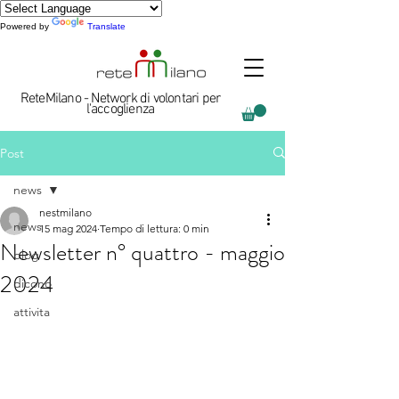
Powered by
Translate
ReteMilano - Network di volontari per
l'accoglienza
Post
news
nestmilano
news
15 mag 2024
Tempo di lettura: 0 min
Newsletter n° quattro - maggio
blog
2024
dicono
attivita