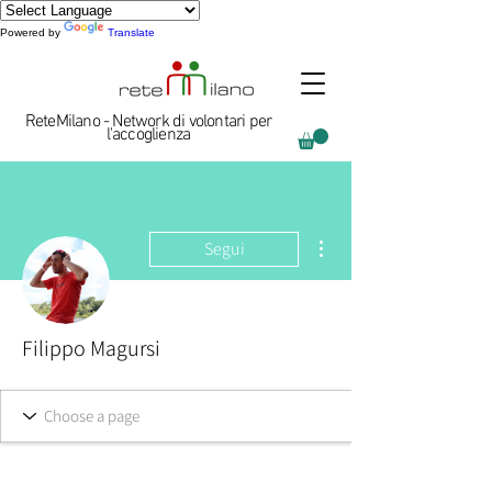
Powered by
Translate
ReteMilano - Network di volontari per
l'accoglienza
Altre azioni
Segui
Filippo Magursi