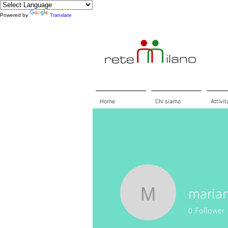
Powered by
Translate
Home
Chi siamo
Attivit
marian
mariani.ga
0
Follower