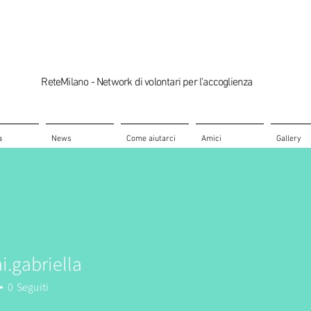
ReteMilano - Network di volontari per l'accoglienza
a
News
Come aiutarci
Amici
Gallery
i.gabriella
briella
0
Seguiti