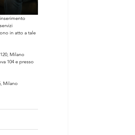
 l’inserimento 
ervizi 
ono in atto a tale 
 120, Milano
ova 104 e presso 
5, Milano