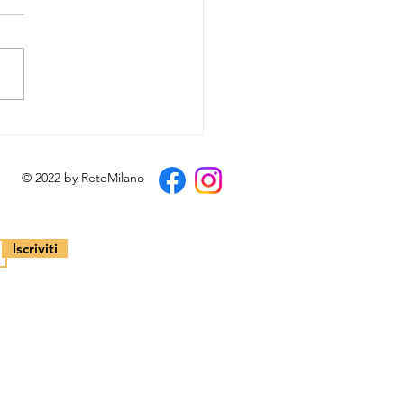
aroba solidale e non solo
© 2022 by ReteMilano
Iscriviti