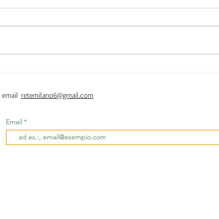
Accoglienza notturna
Guard
0 email
retemilano6@gmail.com
Email